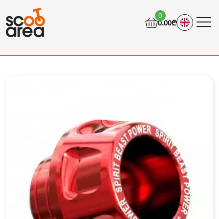
0
0.00₾