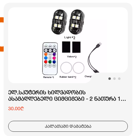
ᲔᲚ.ᲡᲙᲣᲢᲔᲠᲘᲡ ᲮᲘᲚᲕᲐᲓᲝᲑᲘᲡ
ᲐᲡᲐᲛᲐᲦᲚᲔᲑᲔᲚᲘ ᲪᲘᲛᲪᲘᲛᲔᲑᲘ - 2 ᲜᲐᲗᲣᲠᲐ 1
ᲞᲣᲚᲢᲘᲗ
30.00₾
კალათაში დამატება