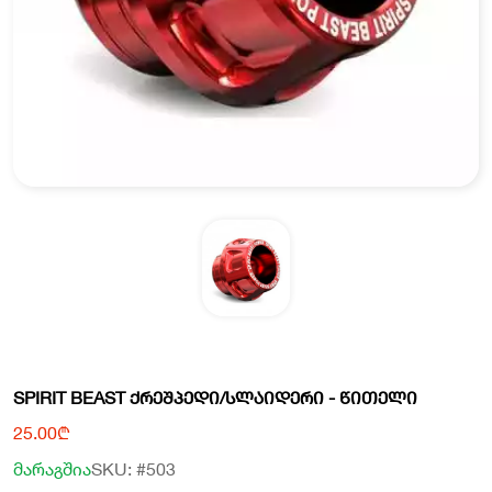
SPIRIT BEAST ᲥᲠᲔᲨᲞᲔᲓᲘ/ᲡᲚᲐᲘᲓᲔᲠᲘ - ᲬᲘᲗᲔᲚᲘ
25.00₾
მარაგშია
SKU: #503