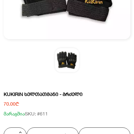
KUKIRIN ᲮᲔᲚᲗᲐᲗᲛᲐᲜᲘ - ᲒᲠᲫᲔᲚᲘ
70.00₾
მარაგშია
SKU: #611