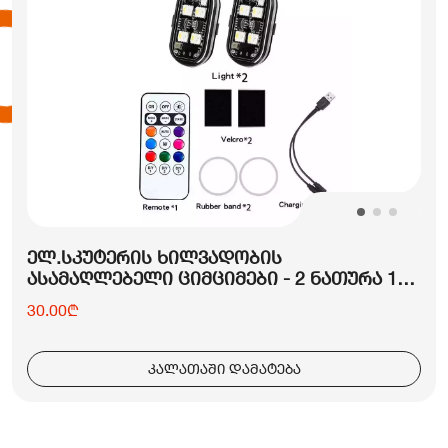
ᲔᲚ.ᲡᲙᲣᲢᲔᲠᲘᲡ ᲮᲘᲚᲕᲐᲓᲝᲑᲘᲡ
ᲐᲡᲐᲛᲐᲦᲚᲔᲑᲔᲚᲘ ᲪᲘᲛᲪᲘᲛᲔᲑᲘ - 2 ᲜᲐᲗᲣᲠᲐ 1
ᲞᲣᲚᲢᲘᲗ
30.00₾
კალათაში დამატება