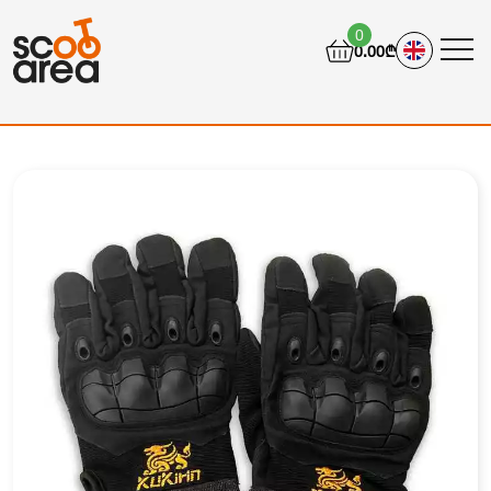
0
0.00₾